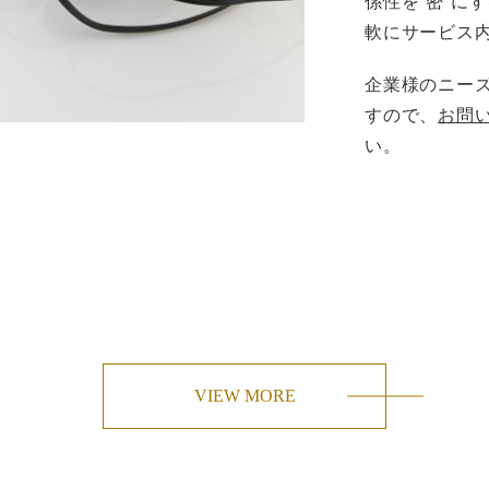
係性を“密”に
軟にサービス
企業様のニー
すので、
お問
い。
VIEW MORE